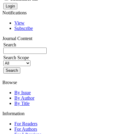
Notifications
View
Subscribe
Journal Content
Search
Search Scope
Browse
By Issue
By Author
By Title
Information
For Readers
For Authors