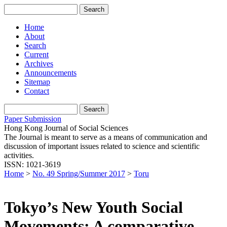
Home
About
Search
Current
Archives
Announcements
Sitemap
Contact
Paper Submission
Hong Kong Journal of Social Sciences
The Journal is meant to serve as a means of communication and
discussion of important issues related to science and scientific
activities.
ISSN: 1021-3619
Home
>
No. 49 Spring/Summer 2017
>
Toru
Tokyo’s New Youth Social
Movements: A comparative