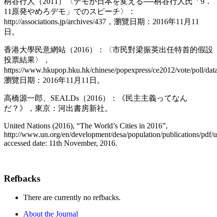
柄谷行人（2011）〈デモが日本を変える──柄谷行人氏「9．
11原発やめろデモ」でのスピーチ〉：
http://associations.jp/archives/437，瀏覽日期：2016年11月11
日。
香港大學民意網站（2016）：〈市民對梁振英出任特首的假設
投票結果〉，
https://www.hkupop.hku.hk/chinese/popexpress/ce2012/vote/poll/dat
瀏覽日期：2016年11月11日。
高橋源一郎、SEALDs（2016）：《民主主義ってなん
だ？》，東京：河出書房新社。
United Nations (2016), “The World’s Cities in 2016”,
http://www.un.org/en/development/desa/population/publications/pdf/
accessed date: 11th November, 2016.
Refbacks
There are currently no refbacks.
About the Journal