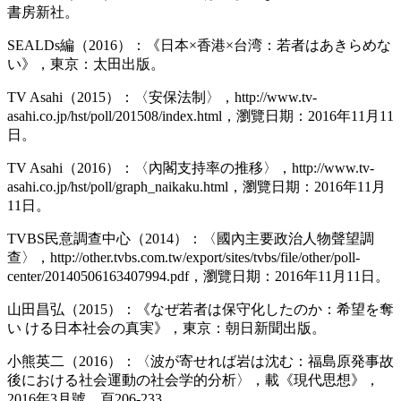
書房新社。
SEALDs編（2016）：《日本×香港×台湾：若者はあきらめな
い》，東京：太田出版。
TV Asahi（2015）：〈安保法制〉，http://www.tv-
asahi.co.jp/hst/poll/201508/index.html，瀏覽日期：2016年11月11
日。
TV Asahi（2016）：〈內閣支持率の推移〉，http://www.tv-
asahi.co.jp/hst/poll/graph_naikaku.html，瀏覽日期：2016年11月
11日。
TVBS民意調查中心（2014）：〈國內主要政治人物聲望調
查〉，http://other.tvbs.com.tw/export/sites/tvbs/file/other/poll-
center/20140506163407994.pdf，瀏覽日期：2016年11月11日。
山田昌弘（2015）：《なぜ若者は保守化したのか：希望を奪
い ける日本社会の真実》，東京：朝日新聞出版。
小熊英二（2016）：〈波が寄せれば岩は沈む：福島原発事故
後における社会運動の社会学的分析〉，載《現代思想》，
2016年3月號，頁206-233。