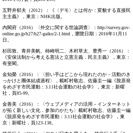
五野井郁夫（2012）：《〈デモ〉とは何か：変貌する直接民
主主義》，東京：NHK出版。
內閣府（2016）〈外交に関する世論調查〉：http://survey.gov-
online.go.jp/h27/h27-gaiko/2-1.html，瀏覽日期：2016年11月11
日。
杉田敦、青井美帆、柿崎明二、木村草太、豊秀一（2016）：
《安保法制から考える憲法と立憲主義．民主主義》，東京：
有斐閣。
金知榮（2016）：〈担い手はどこから現れたのか－活動のき
っかけと團体結成過程〉，載町村敬志、佐藤圭一編《脫原発
をめざす市民運動：3.11社会運動の社会学》，東京：新曜
社，頁85-99。
金善美（2016）：〈ウェブメディアの活用－インターネット
が拓く新しい文化．参加のかたち〉載町村敬志、佐藤圭一編
《脱原発をめざす市民運動：3.11社会運動の社会学》，東
京：新曜社，頁123-138。